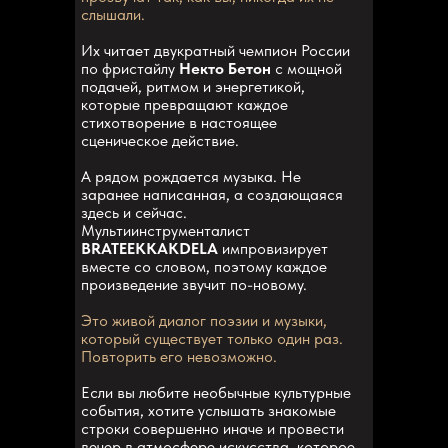
слышали.
Их читает двукратный чемпион России
по фристайлу
Некто Бетон
с мощной
подачей, ритмом и энергетикой,
которые превращают каждое
стихотворение в настоящее
сценическое действие.
А рядом рождается музыка. Не
заранее написанная, а создающаяся
здесь и сейчас.
Мультиинструменталист
BRATEEKKAKDELA
импровизирует
вместе со словом, поэтому каждое
произведение звучит по-новому.
Это живой диалог поэзии и музыки,
который существует только один раз.
Повторить его невозможно.
Если вы любите необычные культурные
события, хотите услышать знакомые
строки совершенно иначе и провести
вечер в атмосфере искусства, которое